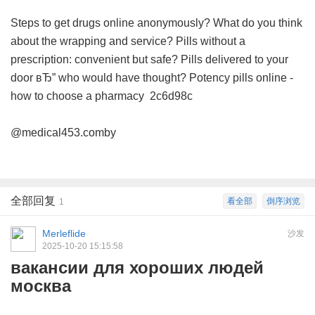
Steps to get drugs online anonymously?
What do you think
about the wrapping and service?
Pills without a
prescription: convenient but safe?
Pills delivered to your
door вЂ” who would have thought?
Potency pills online -
how to choose a pharmacy
2c6d98c
@medical453.comby
全部回复
看全部
倒序浏览
1
Merleflide
沙发
2025-10-20 15:15:58
вакансии для хороших людей
москва