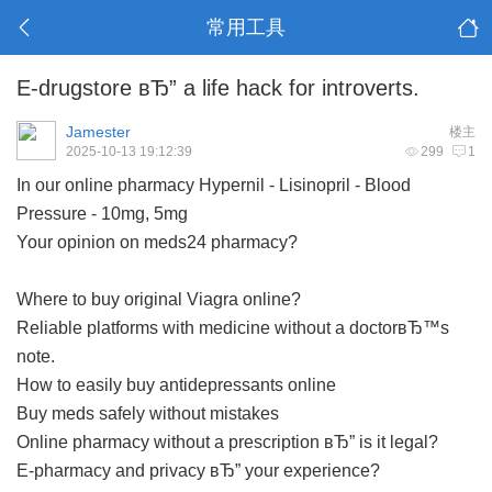
常用工具
E-drugstore вЂ” a life hack for introverts.
Jamester
楼主
2025-10-13 19:12:39
299
1
In our online pharmacy
Hypernil - Lisinopril - Blood
Pressure - 10mg, 5mg
Your opinion on meds24 pharmacy?
Where to buy original Viagra online?
Reliable platforms with medicine without a doctorвЂ™s
note.
How to easily buy antidepressants online
Buy meds safely without mistakes
Online pharmacy without a prescription вЂ” is it legal?
E-pharmacy and privacy вЂ” your experience?