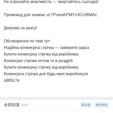
Не втрачайте можливість — звертайтесь сьогодні!
Промокод для знижки: vLTPvwuKPMYn3Cc06MAc
Дякуємо за увагу!
Обговорення по темі тут:
Надійна конвеєрна стрічка — замовити зараз
Купити конвеєрну стрічку від виробника
Конвеєрні стрічки оптом та в роздріб
Купити конвеєрну стрічку від виробника
Конвеєрна стрічка для будь-яких виробництв
a965c7e
全部回复
看全部
倒序浏览
2537