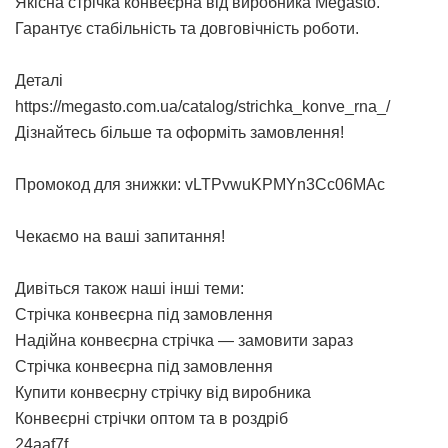
Якісна
стрічка конвеєрна
від виробника Megasto.
Гарантує стабільність та довговічність роботи.
Деталі
https://megasto.com.ua/catalog/strichka_konve_rna_/
Дізнайтесь більше та оформіть замовлення!
Промокод для знижки: vLTPvwuKPMYn3Cc06MAc
Чекаємо на ваші запитання!
Дивіться також наші інші теми:
Стрічка конвеєрна під замовлення
Надійна конвеєрна стрічка — замовити зараз
Стрічка конвеєрна під замовлення
Купити конвеєрну стрічку від виробника
Конвеєрні стрічки оптом та в роздріб
24aaf7f