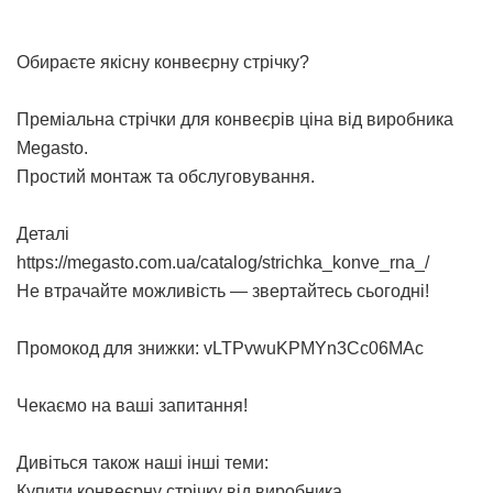
Обираєте якісну конвеєрну стрічку?
Преміальна
стрічки для конвеєрів ціна
від виробника
Megasto.
Простий монтаж та обслуговування.
Деталі
https://megasto.com.ua/catalog/strichka_konve_rna_/
Не втрачайте можливість — звертайтесь сьогодні!
Промокод для знижки: vLTPvwuKPMYn3Cc06MAc
Чекаємо на ваші запитання!
Дивіться також наші інші теми:
Купити конвеєрну стрічку від виробника