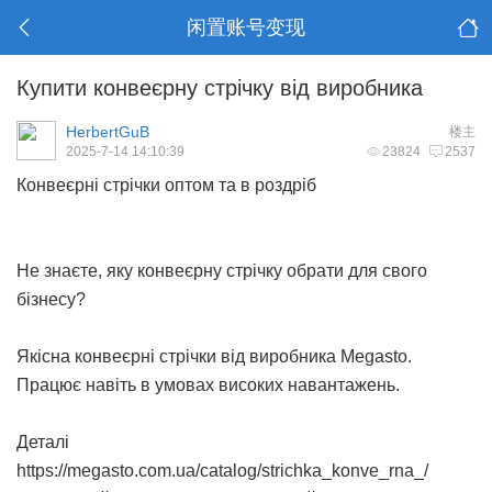
闲置账号变现
Купити конвеєрну стрічку від виробника
HerbertGuB
楼主
2025-7-14 14:10:39
23824
2537
Конвеєрні стрічки оптом та в роздріб
Не знаєте, яку конвеєрну стрічку обрати для свого
бізнесу?
Якісна
конвеєрні стрічки
від виробника Megasto.
Працює навіть в умовах високих навантажень.
Деталі
https://megasto.com.ua/catalog/strichka_konve_rna_/