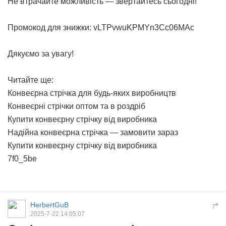
Не втрачайте можливість — звертайтесь сьогодні!
Промокод для знижки: vLTPvwuKPMYn3Cc06MAc
Дякуємо за увагу!
Читайте ще:
Конвеєрна стрічка для будь-яких виробництв
Конвеєрні стрічки оптом та в роздріб
Купити конвеєрну стрічку від виробника
Надійна конвеєрна стрічка — замовити зараз
Купити конвеєрну стрічку від виробника
7f0_5be
HerbertGuB
#
7
2025-7-22 14:05:07