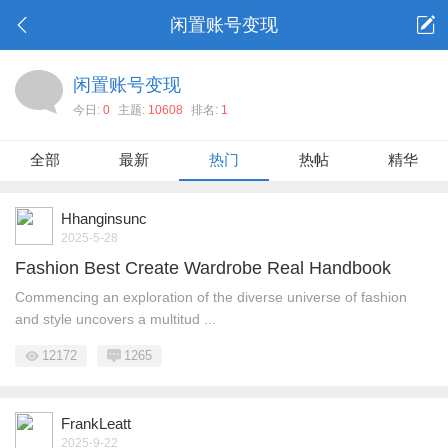
闲置账号变现
闲置账号变现
今日:
0
主题:
10608
排名:
1
全部
最新
热门
热帖
精华
Hhanginsunc
2025-5-28
Fashion Best Create Wardrobe Real Handbook
Commencing an exploration of the diverse universe of fashion
and style uncovers a multitud ...
12172
1265
FrankLeatt
2025-9-22