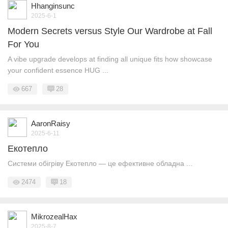
Hhanginsunc
2025-6-1
Modern Secrets versus Style Our Wardrobe at Fall
For You
A vibe upgrade develops at finding all unique fits how showcase
your confident essence HUG ...
667
28
AaronRaisy
2025-6-11
Екотепло
Системи обігріву Екотепло — це ефективне обладна ...
2474
18
MikrozealHax
2025-8-7