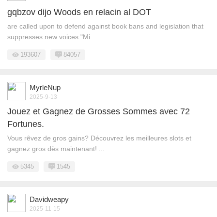
gqbzov dijo Woods en relacin al DOT
are called upon to defend against book bans and legislation that
suppresses new voices."Mi ...
193607
84057
MyrleNup
2025-9-13
Jouez et Gagnez de Grosses Sommes avec 72
Fortunes.
Vous rêvez de gros gains? Découvrez les meilleures slots et
gagnez gros dès maintenant! ...
5345
1545
Davidweapy
2025-11-15