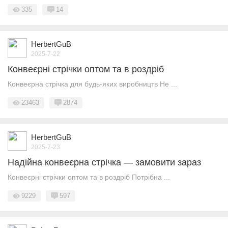
335
14
HerbertGuB
2025-7-22
Конвеєрні стрічки оптом та в роздріб
Конвеєрна стрічка для будь-яких виробництв Не ...
23463
2874
HerbertGuB
2025-7-23
Надійна конвеєрна стрічка — замовити зараз
Конвеєрні стрічки оптом та в роздріб Потрібна ...
9229
597