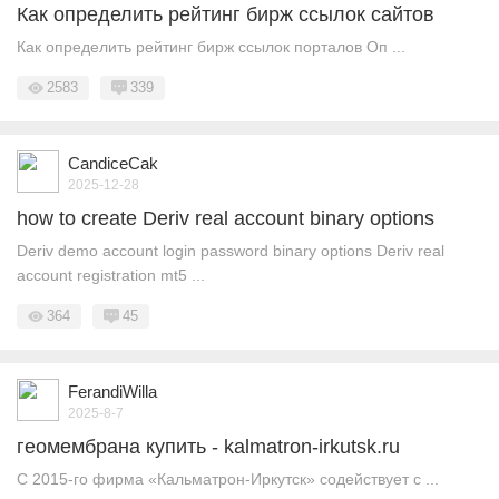
Как определить рейтинг бирж ссылок сайтов
Как определить рейтинг бирж ссылок порталов Оп ...
2583
339
CandiceCak
2025-12-28
how to create Deriv real account binary options
Deriv demo account login password binary options Deriv real
account registration mt5 ...
364
45
FerandiWilla
2025-8-7
геомембрана купить - kalmatron-irkutsk.ru
С 2015-го фирма «Кальматрон-Иркутск» содействует с ...