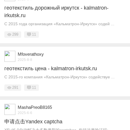
геотекстиль дорожный иркутск - kalmatron-
irkutsk.ru
С 2015 года организация «Кальматрон-Иркутск» содей ...
299
11
Mfoverathoxy
2025-8-8
геотекстиль цена - kalmatron-irkutsk.ru
С 2015-го компания «Кальматрон-Иркутск» содействуе ...
291
11
MashaPreoB8165
2025-6-6
申请点击Yandex captcha