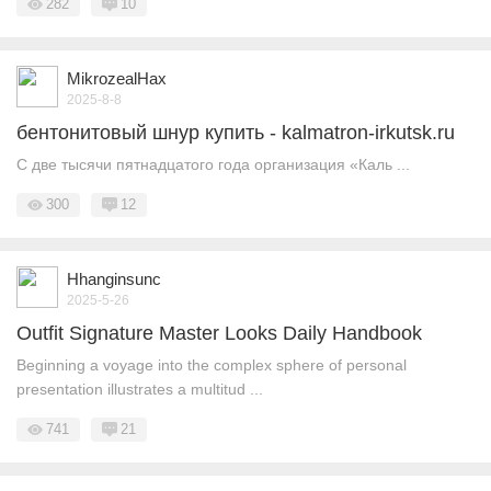
282
10
MikrozealHax
2025-8-8
бентонитовый шнур купить - kalmatron-irkutsk.ru
С две тысячи пятнадцатого года организация «Каль ...
300
12
Hhanginsunc
2025-5-26
Outfit Signature Master Looks Daily Handbook
Beginning a voyage into the complex sphere of personal
presentation illustrates a multitud ...
741
21