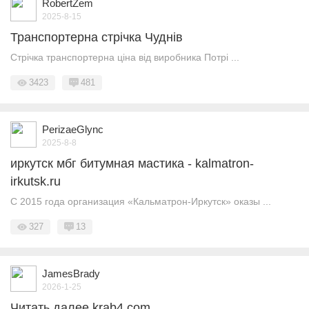
RobertZem
2025-8-15
Транспортерна стрічка Чуднів
Стрічка транспортерна ціна від виробника Потрі ...
3423
481
PerizaeGlync
2025-8-8
иркутск мбг битумная мастика - kalmatron-
irkutsk.ru
С 2015 года организация «Кальматрон-Иркутск» оказы ...
327
13
JamesBrady
2026-1-25
Читать далее krab4 com