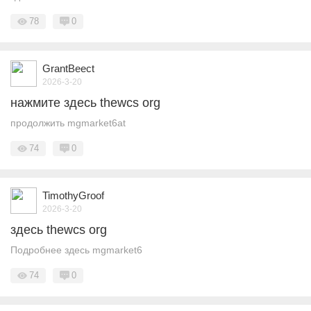
78
0
GrantBeect
2026-3-20
нажмите здесь thewcs org
продолжить mgmarket6at
74
0
TimothyGroof
2026-3-20
здесь thewcs org
Подробнее здесь mgmarket6
74
0