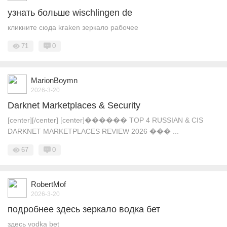
узнать больше wischlingen de
кликните сюда kraken зеркало рабочее
71
0
MarionBoymn
2026-3-20
Darknet Marketplaces & Security
[center][/center] [center]������ TOP 4 RUSSIAN & CIS
DARKNET MARKETPLACES REVIEW 2026 ��� ...
67
0
RobertMof
2026-3-20
подробнее здесь зеркало водка бет
здесь vodka bet